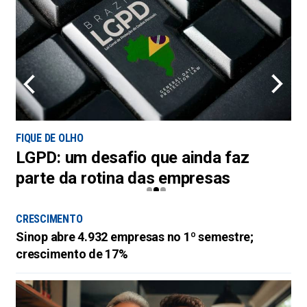
FIQUE DE OLHO
LGPD: um desafio que ainda faz
parte da rotina das empresas
D
C
CRESCIMENTO
Sinop abre 4.932 empresas no 1º semestre;
A
crescimento de 17%
b