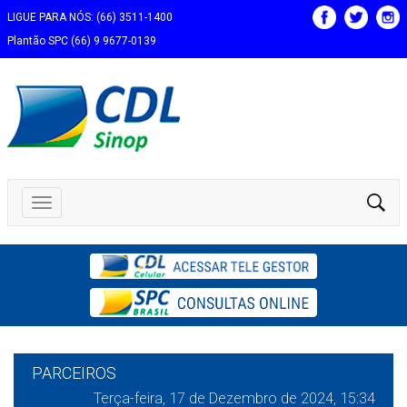
LIGUE PARA NÓS: (66) 3511-1400
Plantão SPC (66) 9 9677-0139
PARCEIROS
Terça-feira, 17 de Dezembro de 2024, 15:34