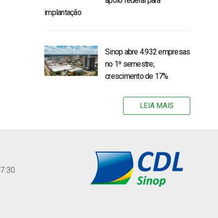
apoio federal para
implantação
Sinop abre 4.932 empresas
no 1º semestre;
crescimento de 17%
LEIA MAIS
17:30