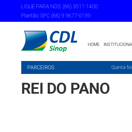
LIGUE PARA NÓS: (66) 3511-1400
Plantão SPC (66) 9 9677-0139
HOME
INSTITUCIONA
PARCEIROS
Quinta-fe
REI DO PANO