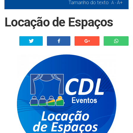
Tamanho do texto
A+
A -
Locação de Espaços