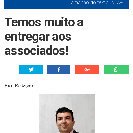
Tamanho do texto
A+
A -
Temos muito a
entregar aos
associados!
Por
:
Redação