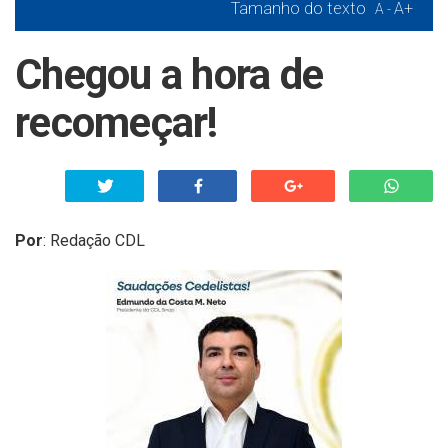
Tamanho do texto
A+
A -
Chegou a hora de
recomeçar!
Por
:
Redação CDL