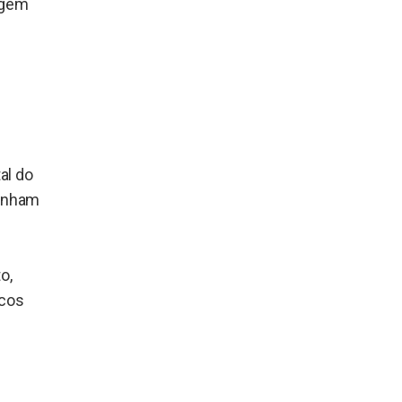
agem
al do
tenham
o,
icos