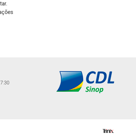
tar.
rações
17:30