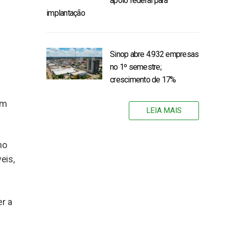
apoio federal para
implantação
0
Sinop abre 4.932 empresas
no 1º semestre;
crescimento de 17%
em
LEIA MAIS
mo
eis,
er a