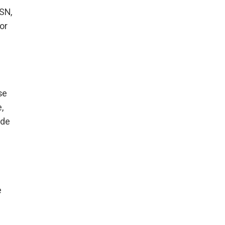
SN,
or
se
,
 de
e