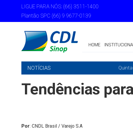
LIGUE PARA NÓS: (66) 3511-1400
Plantão SPC (66) 9 9677-0139
HOME
INSTITUCIONA
NOTÍCIAS
Quinta
Tendências para
Por
:
CNDL Brasil / Varejo S.A