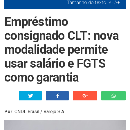
Tamanho do texto
A+
A -
Empréstimo
consignado CLT: nova
modalidade permite
usar salário e FGTS
como garantia
Por
:
CNDL Brasil / Varejo S.A