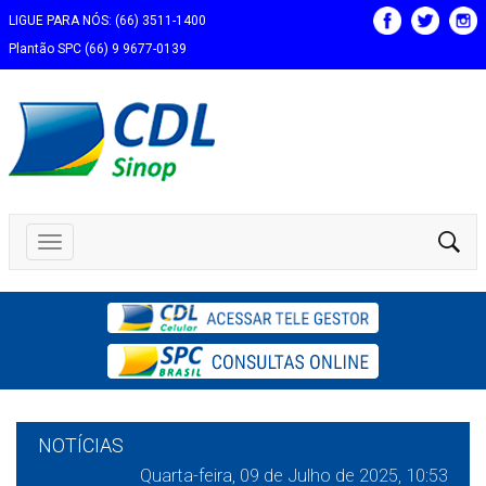
LIGUE PARA NÓS: (66) 3511-1400
Plantão SPC (66) 9 9677-0139
NOTÍCIAS
Quarta-feira, 09 de Julho de 2025, 10:53