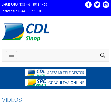
LIGUE PARA NÓS: (66) 3511-1400
Plantão SPC (66) 9 9677-0139
VÍDEOS