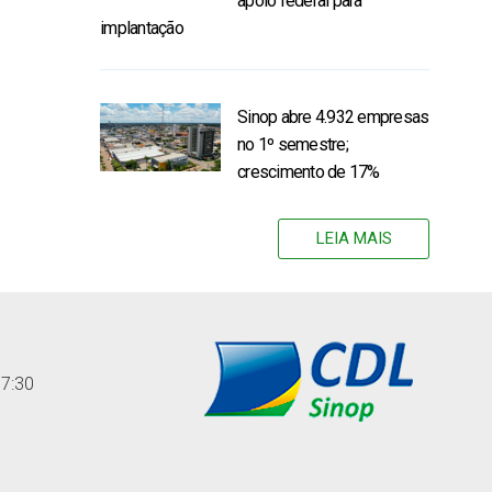
apoio federal para
implantação
Sinop abre 4.932 empresas
no 1º semestre;
crescimento de 17%
LEIA MAIS
17:30