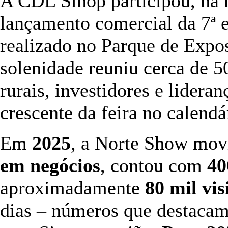
A CDL Sinop participou, na no
lançamento comercial da 7ª 
realizado no Parque de Expos
solenidade reuniu cerca de 5
rurais, investidores e lidera
crescente da feira no calend
Em
2025
, a Norte Show mov
em negócios
, contou com
40
aproximadamente
80 mil vis
dias – números que destaca